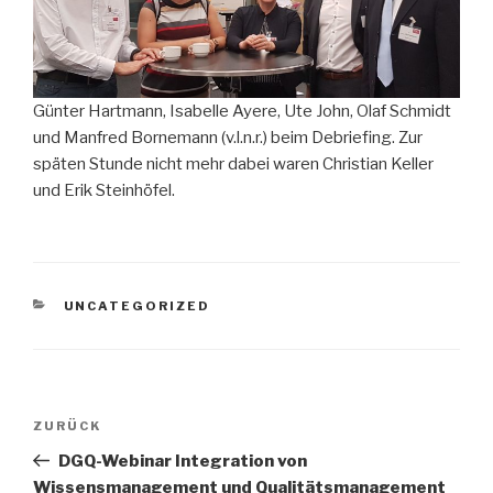
Günter Hartmann, Isabelle Ayere, Ute John, Olaf Schmidt
und Manfred Bornemann (v.l.n.r.) beim Debriefing. Zur
späten Stunde nicht mehr dabei waren Christian Keller
und Erik Steinhöfel.
KATEGORIEN
UNCATEGORIZED
Beitragsnavigation
Vorheriger
ZURÜCK
Beitrag
DGQ-Webinar Integration von
Wissensmanagement und Qualitätsmanagement