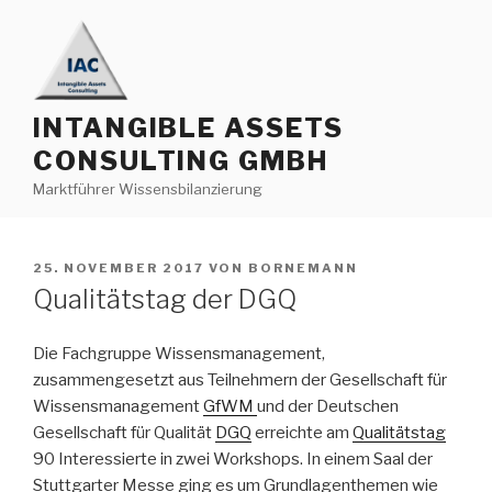
Zum
Inhalt
springen
INTANGIBLE ASSETS
CONSULTING GMBH
Marktführer Wissensbilanzierung
VERÖFFENTLICHT
25. NOVEMBER 2017
VON
BORNEMANN
AM
Qualitätstag der DGQ
Die Fachgruppe Wissensmanagement,
zusammengesetzt aus Teilnehmern der Gesellschaft für
Wissensmanagement
GfWM
und der Deutschen
Gesellschaft für Qualität
DGQ
erreichte am
Qualitätstag
90 Interessierte in zwei Workshops. In einem Saal der
Stuttgarter Messe ging es um Grundlagenthemen wie