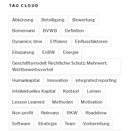
TAG CLOUD
Abkürzung
Beteiligung
Bewertung
Bornemann
BVWB
Definition
Dynamics; time
Effizienz
Einflussfaktoren
Einsparung
EnBW
Energie
Geschäftsmodell; Rechtlicher Schutz; Mehrwert;
Wettbewerbsvorteil
Humankapital
Innovation
integrated reporting
Intellektuelles Kapital
Kontext
Lernen
Lesson Learned
Methoden
Motivation
Non-profit
Relevanz
RKW
Roadshow
Software
Strategie
Team
Vorbereitung