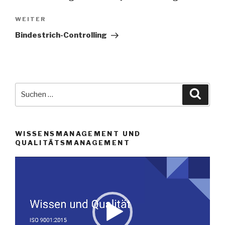
Nächster
WEITER
Beitrag
Bindestrich-Controlling
Suche
Suche
nach:
WISSENSMANAGEMENT UND
QUALITÄTSMANAGEMENT
Video-
Player