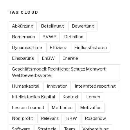
TAG CLOUD
Abkürzung
Beteiligung
Bewertung
Bornemann
BVWB
Definition
Dynamics; time
Effizienz
Einflussfaktoren
Einsparung
EnBW
Energie
Geschäftsmodell; Rechtlicher Schutz; Mehrwert;
Wettbewerbsvorteil
Humankapital
Innovation
integrated reporting
Intellektuelles Kapital
Kontext
Lernen
Lesson Learned
Methoden
Motivation
Non-profit
Relevanz
RKW
Roadshow
Software
Strategie
Team
Vorbereitung