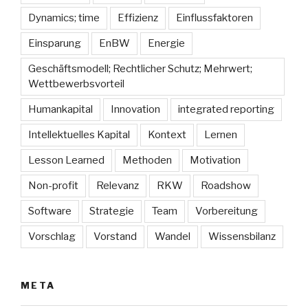
Dynamics; time
Effizienz
Einflussfaktoren
Einsparung
EnBW
Energie
Geschäftsmodell; Rechtlicher Schutz; Mehrwert;
Wettbewerbsvorteil
Humankapital
Innovation
integrated reporting
Intellektuelles Kapital
Kontext
Lernen
Lesson Learned
Methoden
Motivation
Non-profit
Relevanz
RKW
Roadshow
Software
Strategie
Team
Vorbereitung
Vorschlag
Vorstand
Wandel
Wissensbilanz
META