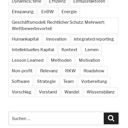
Dynamics; time
Effizienz
Einflussfaktoren
Einsparung
EnBW
Energie
Geschäftsmodell; Rechtlicher Schutz; Mehrwert;
Wettbewerbsvorteil
Humankapital
Innovation
integrated reporting
Intellektuelles Kapital
Kontext
Lernen
Lesson Learned
Methoden
Motivation
Non-profit
Relevanz
RKW
Roadshow
Software
Strategie
Team
Vorbereitung
Vorschlag
Vorstand
Wandel
Wissensbilanz
Suche
Suche
nach: