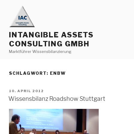
Zum
Inhalt
springen
INTANGIBLE ASSETS
CONSULTING GMBH
Marktführer Wissensbilanzierung
SCHLAGWORT:
ENBW
VERÖFFENTLICHT
10. APRIL 2012
AM
Wissensbilanz Roadshow Stuttgart