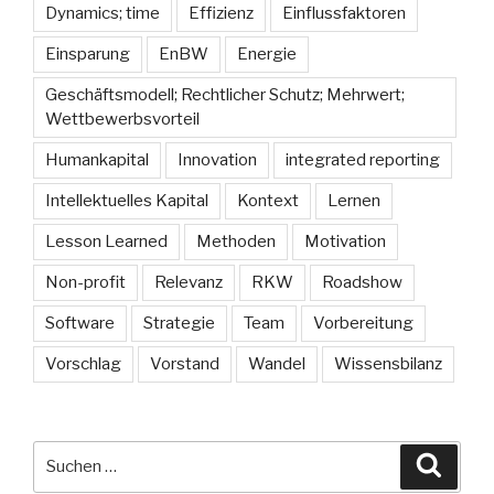
Dynamics; time
Effizienz
Einflussfaktoren
Einsparung
EnBW
Energie
Geschäftsmodell; Rechtlicher Schutz; Mehrwert;
Wettbewerbsvorteil
Humankapital
Innovation
integrated reporting
Intellektuelles Kapital
Kontext
Lernen
Lesson Learned
Methoden
Motivation
Non-profit
Relevanz
RKW
Roadshow
Software
Strategie
Team
Vorbereitung
Vorschlag
Vorstand
Wandel
Wissensbilanz
Suche
Suche
nach: