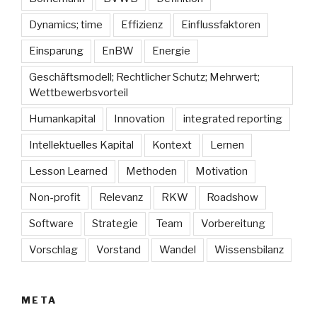
Dynamics; time
Effizienz
Einflussfaktoren
Einsparung
EnBW
Energie
Geschäftsmodell; Rechtlicher Schutz; Mehrwert;
Wettbewerbsvorteil
Humankapital
Innovation
integrated reporting
Intellektuelles Kapital
Kontext
Lernen
Lesson Learned
Methoden
Motivation
Non-profit
Relevanz
RKW
Roadshow
Software
Strategie
Team
Vorbereitung
Vorschlag
Vorstand
Wandel
Wissensbilanz
META