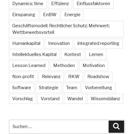
Dynamics; time
Effizienz
Einflussfaktoren
Einsparung
EnBW
Energie
Geschäftsmodell; Rechtlicher Schutz; Mehrwert;
Wettbewerbsvorteil
Humankapital
Innovation
integrated reporting
Intellektuelles Kapital
Kontext
Lernen
Lesson Learned
Methoden
Motivation
Non-profit
Relevanz
RKW
Roadshow
Software
Strategie
Team
Vorbereitung
Vorschlag
Vorstand
Wandel
Wissensbilanz
Suche
Suche
nach: