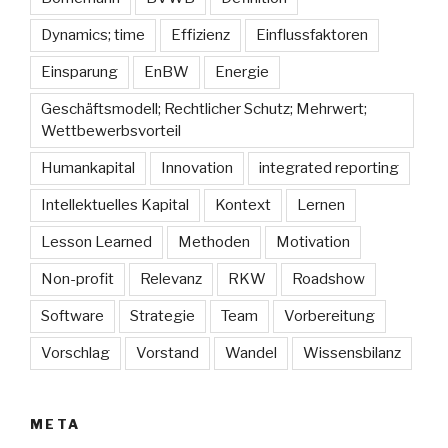
Dynamics; time
Effizienz
Einflussfaktoren
Einsparung
EnBW
Energie
Geschäftsmodell; Rechtlicher Schutz; Mehrwert;
Wettbewerbsvorteil
Humankapital
Innovation
integrated reporting
Intellektuelles Kapital
Kontext
Lernen
Lesson Learned
Methoden
Motivation
Non-profit
Relevanz
RKW
Roadshow
Software
Strategie
Team
Vorbereitung
Vorschlag
Vorstand
Wandel
Wissensbilanz
META