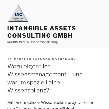
Zum
Inhalt
springen
INTANGIBLE ASSETS
CONSULTING GMBH
Marktführer Wissensbilanzierung
VERÖFFENTLICHT
16. FEBRUAR 2018
VON
BORNEMANN
AM
Wozu eigentlich
Wissensmanagement – und
warum speziell eine
Wissensbilanz?
Mit einem soliden Wissensbilanzprojekt lassen
sich Organisationen enorm effizient