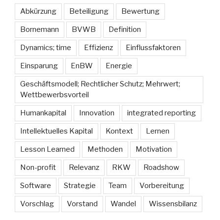
Abkürzung
Beteiligung
Bewertung
Bornemann
BVWB
Definition
Dynamics; time
Effizienz
Einflussfaktoren
Einsparung
EnBW
Energie
Geschäftsmodell; Rechtlicher Schutz; Mehrwert;
Wettbewerbsvorteil
Humankapital
Innovation
integrated reporting
Intellektuelles Kapital
Kontext
Lernen
Lesson Learned
Methoden
Motivation
Non-profit
Relevanz
RKW
Roadshow
Software
Strategie
Team
Vorbereitung
Vorschlag
Vorstand
Wandel
Wissensbilanz