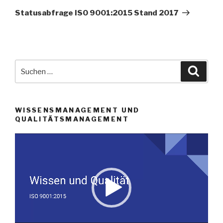
Beitrag
Statusabfrage ISO 9001:2015 Stand 2017
Suche
Suche
nach:
WISSENSMANAGEMENT UND
QUALITÄTSMANAGEMENT
Video-
Player