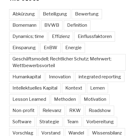
Abkürzung
Beteiligung
Bewertung
Bornemann
BVWB
Definition
Dynamics; time
Effizienz
Einflussfaktoren
Einsparung
EnBW
Energie
Geschäftsmodell; Rechtlicher Schutz; Mehrwert;
Wettbewerbsvorteil
Humankapital
Innovation
integrated reporting
Intellektuelles Kapital
Kontext
Lernen
Lesson Learned
Methoden
Motivation
Non-profit
Relevanz
RKW
Roadshow
Software
Strategie
Team
Vorbereitung
Vorschlag
Vorstand
Wandel
Wissensbilanz