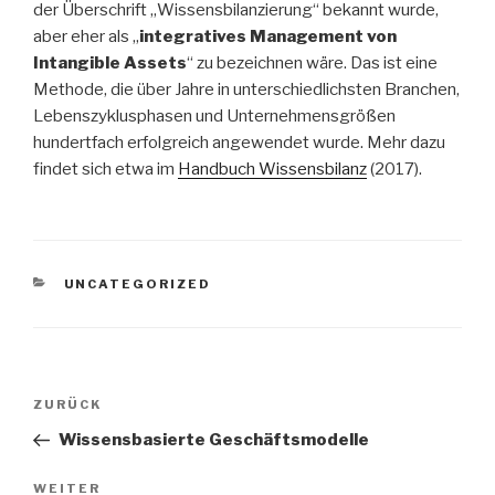
der Überschrift „Wissensbilanzierung“ bekannt wurde,
aber eher als „
integratives Management von
Intangible Assets
“ zu bezeichnen wäre. Das ist eine
Methode, die über Jahre in unterschiedlichsten Branchen,
Lebenszyklusphasen und Unternehmensgrößen
hundertfach erfolgreich angewendet wurde. Mehr dazu
findet sich etwa im
Handbuch Wissensbilanz
(2017).
KATEGORIEN
UNCATEGORIZED
Beitragsnavigation
Vorheriger
ZURÜCK
Beitrag
Wissensbasierte Geschäftsmodelle
Nächster
WEITER