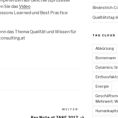
ompetenzen auf Geschäftsprozesse
en Sie das
Video
Bindestrich-Co
essons Learned und Best Practice
Qualitätstag 
enn das Thema Qualität und Wissen für
TAG CLOUD
consulting.at
Abkürzung
Bornemann
Dynamics; t
Einflussfakt
Energie
Geschäftsmod
Mehrwert; W
WEITER
Nächster
Humankapita
Beitrag
Key Note at TAKE 2017