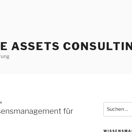
LE ASSETS CONSULTI
rung
N
Suche
ssensmanagement für
nach:
WISSENSMA