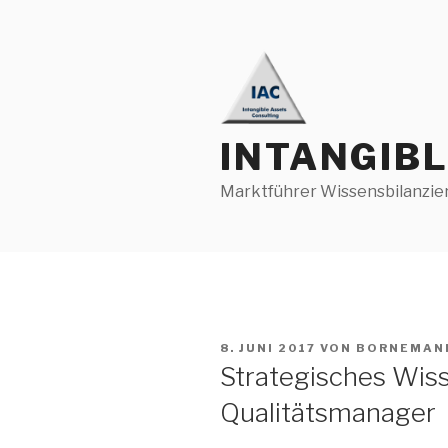
Zum
Inhalt
springen
INTANGIB
Marktführer Wissensbilanzie
VERÖFFENTLICHT
8. JUNI 2017
VON
BORNEMAN
AM
Strategisches Wi
Qualitätsmanager