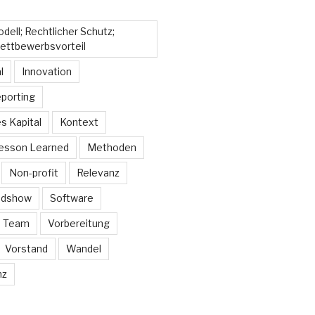
ell; Rechtlicher Schutz;
ettbewerbsvorteil
l
Innovation
eporting
es Kapital
Kontext
esson Learned
Methoden
Non-profit
Relevanz
adshow
Software
Team
Vorbereitung
Vorstand
Wandel
nz