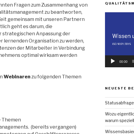
QUALITÄTS
kannten Fragen zum Zusammenhang von
litätsmanagement zu beantworten,
Video-
 Zeit gemeinsam mit unseren Partnern
Player
lich geht es darum, die
r strategischen Anpassung der
er lernenden Organisation zu werden,
tenzen der Mitarbeiter in Verbindung
rnehmens optimal wirksam werden
00:00
an
Webinaren
zu folgenden Themen
NEUESTE B
Statusabfrage
Wozu eigentl
ie Themen
warum speziel
nagements. (bereits vergangen)
Wissensbasie