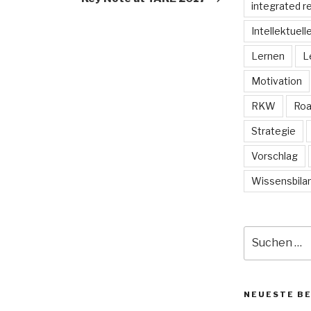
integrated r
Intellektuell
Lernen
L
Motivation
RKW
Ro
Strategie
Vorschlag
Wissensbila
Suche
nach:
NEUESTE B