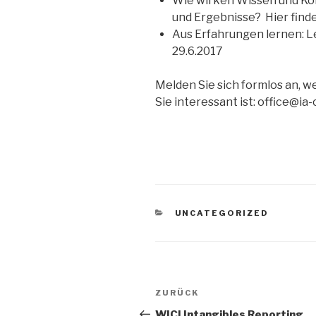
Wie wirken Wissen und K
und Ergebnisse? Hier find
Aus Erfahrungen lernen: L
29.6.2017
Melden Sie sich formlos an, w
Sie interessant ist: office@ia-
KATEGORIEN
UNCATEGORIZED
Beitragsnavigation
Vorheriger
ZURÜCK
Beitrag
WICI Intangibles Reporting