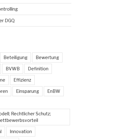
ntrolling
der DGQ
Beteiligung
Bewertung
BVWB
Definition
ime
Effizienz
oren
Einsparung
EnBW
ell; Rechtlicher Schutz;
ettbewerbsvorteil
l
Innovation