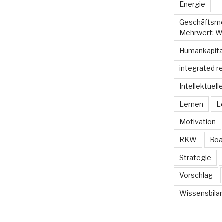
Energie
Geschäftsmod
Mehrwert; W
Humankapita
integrated r
Intellektuell
Lernen
L
Motivation
RKW
Ro
Strategie
Vorschlag
Wissensbila