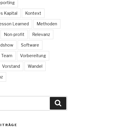
eporting
es Kapital
Kontext
esson Learned
Methoden
Non-profit
Relevanz
adshow
Software
Team
Vorbereitung
Vorstand
Wandel
nz
Suchen
EITRÄGE