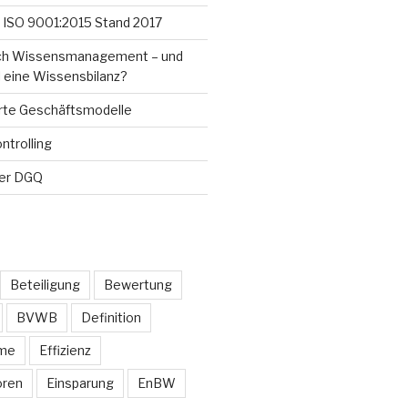
 ISO 9001:2015 Stand 2017
ich Wissensmanagement – und
l eine Wissensbilanz?
rte Geschäftsmodelle
ntrolling
der DGQ
Beteiligung
Bewertung
BVWB
Definition
ime
Effizienz
oren
Einsparung
EnBW