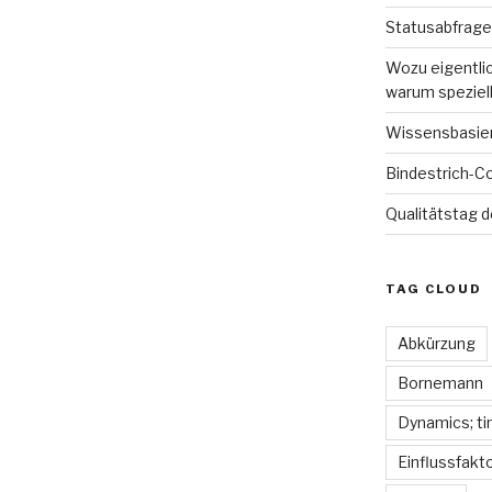
Statusabfrage
Wozu eigentl
warum speziel
Wissensbasie
Bindestrich-Co
Qualitätstag 
TAG CLOUD
Abkürzung
Bornemann
Dynamics; t
Einflussfakt