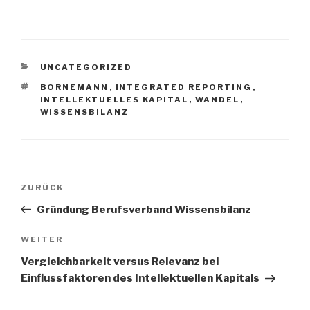
KATEGORIEN
UNCATEGORIZED
SCHLAGWÖRTER
BORNEMANN
,
INTEGRATED REPORTING
,
INTELLEKTUELLES KAPITAL
,
WANDEL
,
WISSENSBILANZ
Beitragsnavigation
Vorheriger
ZURÜCK
Beitrag
Gründung Berufsverband Wissensbilanz
Nächster
WEITER
Beitrag
Vergleichbarkeit versus Relevanz bei
Einflussfaktoren des Intellektuellen Kapitals