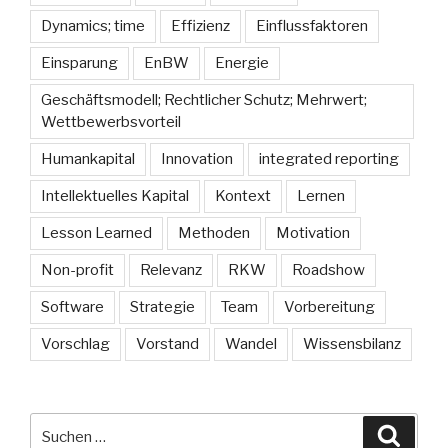
Dynamics; time
Effizienz
Einflussfaktoren
Einsparung
EnBW
Energie
Geschäftsmodell; Rechtlicher Schutz; Mehrwert;
Wettbewerbsvorteil
Humankapital
Innovation
integrated reporting
Intellektuelles Kapital
Kontext
Lernen
Lesson Learned
Methoden
Motivation
Non-profit
Relevanz
RKW
Roadshow
Software
Strategie
Team
Vorbereitung
Vorschlag
Vorstand
Wandel
Wissensbilanz
Suche
Suche