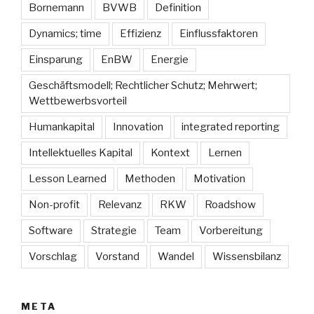
Bornemann
BVWB
Definition
Dynamics; time
Effizienz
Einflussfaktoren
Einsparung
EnBW
Energie
Geschäftsmodell; Rechtlicher Schutz; Mehrwert;
Wettbewerbsvorteil
Humankapital
Innovation
integrated reporting
Intellektuelles Kapital
Kontext
Lernen
Lesson Learned
Methoden
Motivation
Non-profit
Relevanz
RKW
Roadshow
Software
Strategie
Team
Vorbereitung
Vorschlag
Vorstand
Wandel
Wissensbilanz
META